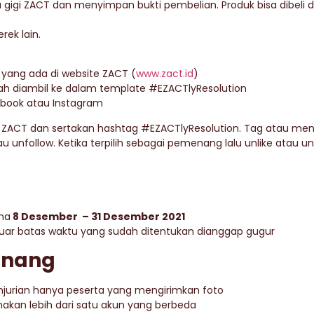
 gigi ZACT dan menyimpan bukti pembelian. Produk bisa dibeli 
ek lain.
yang ada di website ZACT (
www.zact.id
)
ah diambil ke dalam template #EZACTlyResolution
ebook atau Instagram
ZACT dan sertakan hashtag #EZACTlyResolution. Tag atau ment
tau unfollow. Ketika terpilih sebagai pemenang lalu unlike atau
ma
8 Desember – 31 Desember 2021
luar batas waktu yang sudah ditentukan dianggap gugur
enang
njurian hanya peserta yang mengirimkan foto
nakan lebih dari satu akun yang berbeda