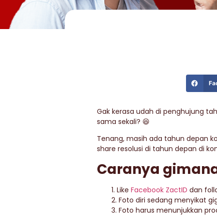
Fa
Gak kerasa udah di penghujung tahu
sama sekali? 😆
Tenang, masih ada tahun depan kok
share resolusi di tahun depan di k
Caranya gimana
1. Like
Facebook ZactID
dan foll
2. Foto diri sedang menyikat gig
3. Foto harus menunjukkan pro