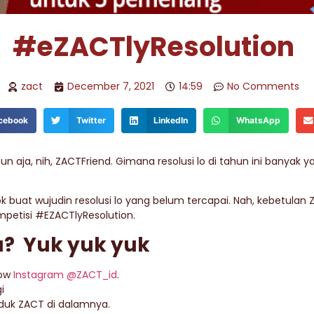
#eZACTlyResolution
zact
December 7, 2021
14:59
No Comments
cebook
Twitter
LinkedIn
WhatsApp
n aja, nih, ZACTFriend. Gimana resolusi lo di tahun ini banyak 
 buat wujudin resolusi lo yang belum tercapai. Nah, kebetulan
ompetisi #EZACTlyResolution.
? Yuk yuk yuk
ow
Instagram @ZACT_id
.
i
duk ZACT di dalamnya.